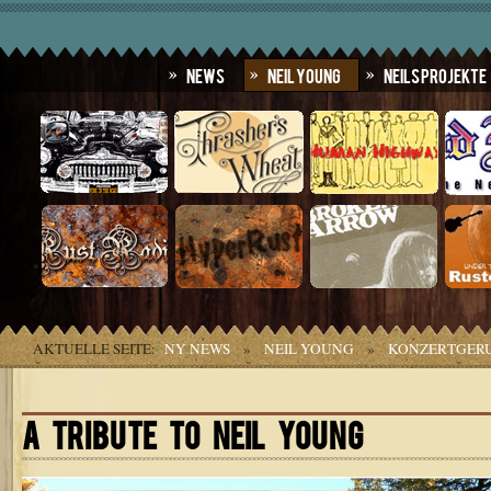
News
Neil Young
Neils Projekte
AKTUELLE SEITE:
NY NEWS
»
NEIL YOUNG
»
KONZERTGER
A TRIBUTE TO NEIL YOUNG