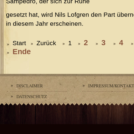
Sampedro, der sich zur Ruhe
gesetzt hat, wird Nils Lofgren den Part übe
in diesem Jahr erscheinen.
2
3
4
Start
Zurück
1
Ende
DISCLAIMER
IMPRESSUM/KONTAK
DATENSCHUTZ