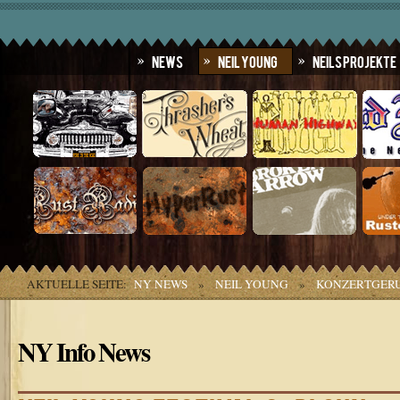
News
Neil Young
Neils Projekte
AKTUELLE SEITE:
NY NEWS
»
NEIL YOUNG
»
KONZERTGER
NY Info News