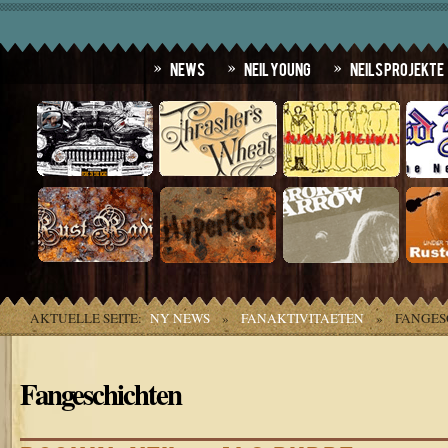
News
Neil Young
Neils Projekte
AKTUELLE SEITE:
NY NEWS
»
FANAKTIVITAETEN
»
FANGES
Fangeschichten