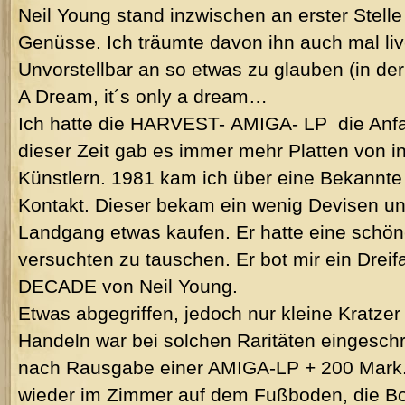
Neil Young stand inzwischen an erster Stell
Genüsse. Ich träumte davon ihn auch mal li
Unvorstellbar an so etwas zu glauben (in de
A Dream, it´s only a dream…
Ich hatte die HARVEST- AMIGA- LP die Anfa
dieser Zeit gab es immer mehr Platten von in
Künstlern. 1981 kam ich über eine Bekannt
Kontakt. Dieser bekam ein wenig Devisen un
Landgang etwas kaufen. Er hatte eine schö
versuchten zu tauschen. Er bot mir ein Drei
DECADE von Neil Young.
Etwas abgegriffen, jedoch nur kleine Kratzer 
Handeln war bei solchen Raritäten eingesch
nach Rausgabe einer AMIGA-LP + 200 Mark. 
wieder im Zimmer auf dem Fußboden, die B