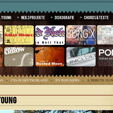
l Young
Neils Projekte
Diskografie
Chords & Texte
WS
»
CSN IN DEUTSCHLAND
»
NY INFO NEWS
»
A TRIBUTE TO 
YOUNG