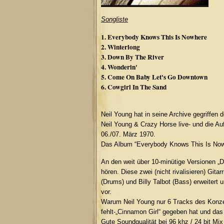
Songliste
1. Everybody Knows This Is Nowhere
2. Winterlong
3. Down By The River
4. Wonderin'
5. Come On Baby Let's Go Downtown
6. Cowgirl In The Sand
Neil Young hat in seine Archive gegriffen
Neil Young & Crazy Horse live- und die 
06./07. März 1970.
Das Album “Everybody Knows This Is Nowh
An den weit über 10-minütige Versionen „D
hören. Diese zwei (nicht rivalisieren) Git
(Drums) und Billy Talbot (Bass) erweiter
vor.
Warum Neil Young nur 6 Tracks des Konzer
fehlt-„Cinnamon Girl“ gegeben hat und das
Gute Soundqualität bei 96 khz / 24 bit Mix