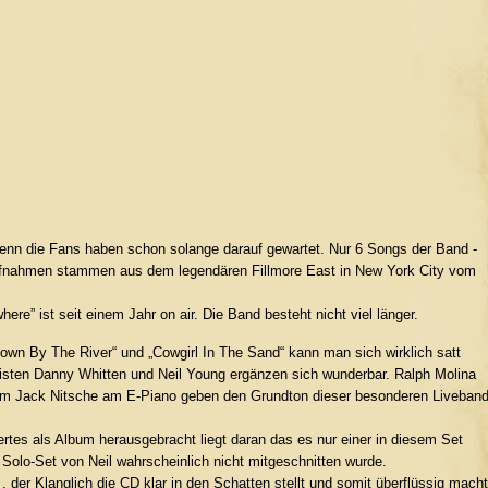
 denn die Fans haben schon solange darauf gewartet. Nur 6 Songs der Band -
Aufnahmen stammen aus dem legendären Fillmore East in New York City vom
ere” ist seit einem Jahr on air. Die Band besteht nicht viel länger.
own By The River“ und „Cowgirl In The Sand“ kann man sich wirklich satt
arristen Danny Whitten und Neil Young ergänzen sich wunderbar. Ralph Molina
t um Jack Nitsche am E-Piano geben den Grundton dieser besonderen Liveban
tes als Album herausgebracht liegt daran das es nur einer in diesem Set
 Solo-Set von Neil wahrscheinlich nicht mitgeschnitten wurde.
 , der Klanglich die CD klar in den Schatten stellt und somit überflüssig macht