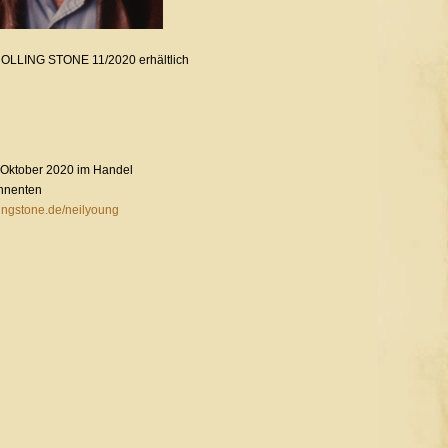
m ROLLING STONE 11/2020 erhältlich
 Oktober 2020 im Handel
onnenten
ingstone.de/neilyoung