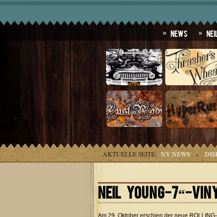
News
Nei
AKTUELLE SEITE:
NY NEWS
»
DIS
NEIL YOUNG-7“-VIN
Am 29. Oktober erschien der neue ROLLING-S