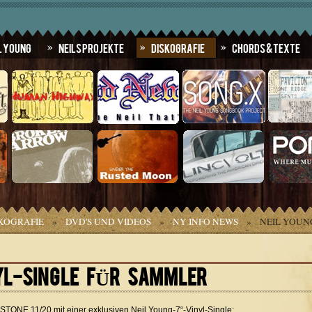
l Young
Neils Projekte
Diskografie
Chords & Texte
KOGRAFIE
»
DVD'S UND VIDEOS
»
NY INFO NEWS
»
NEIL YOUNG
YL-SINGLE FÜR SAMMLER
TONE 11/20 mit einer exklusiven Neil Young-7“-Vinyl-Single: