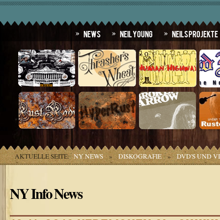
News
Neil Young
Neils Projekte
AKTUELLE SEITE:
NY NEWS
»
DISKOGRAFIE
»
DVD'S UND V
NY Info News