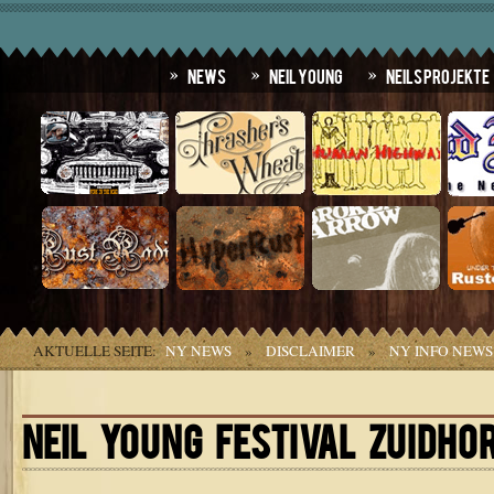
News
Neil Young
Neils Projekte
AKTUELLE SEITE:
NY NEWS
»
DISCLAIMER
»
NY INFO NEWS
NEIL YOUNG FESTIVAL ZUIDHO