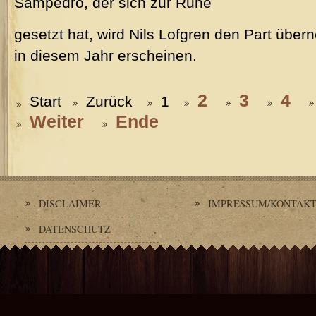
Sampedro, der sich zur Ruhe
gesetzt hat, wird Nils Lofgren den Part übe
in diesem Jahr erscheinen.
2
3
4
Start
Zurück
1
Weiter
Ende
DISCLAIMER
IMPRESSUM/KONTAK
DATENSCHUTZ