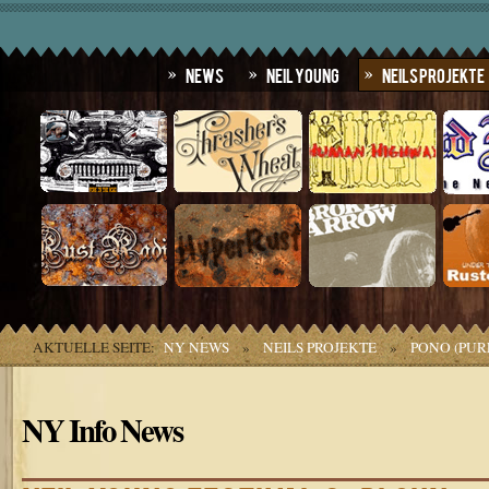
News
Neil Young
Neils Projekte
AKTUELLE SEITE:
NY NEWS
»
NEILS PROJEKTE
»
PONO (PUR
NY Info News