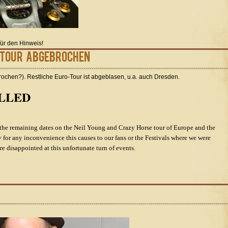
für den Hinweis!
-Tour abgebrochen
rochen?). Restliche Euro-Tour ist abgeblasen, u.a. auch Dresden.
LLED
he remaining dates on the Neil Young and Crazy Horse tour of Europe and the
y for any inconvenience this causes to our fans or the Festivals where we were
e disappointed at this unfortunate turn of events.