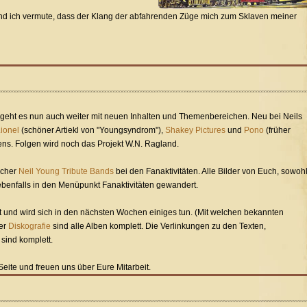
Und ich vermute, dass der Klang der abfahrenden Züge mich zum Sklaven meiner
e geht es nun auch weiter mit neuen Inhalten und Themenbereichen. Neu bei Neils
ionel
(schöner Artiekl von "Youngsyndrom"),
Shakey Pictures
und
Pono
(früher
ns. Folgen wird noch das Projekt W.N. Ragland.
scher
Neil Young Tribute Bands
bei den Fanaktivitäten. Alle Bilder von Euch, sowoh
ebenfalls in den Menüpunkt Fanaktivitäten gewandert.
at und wird sich in den nächsten Wochen einiges tun. (Mit welchen bekannten
der
Diskografie
sind alle Alben komplett. Die Verlinkungen zu den Texten,
sind komplett.
eite und freuen uns über Eure Mitarbeit.