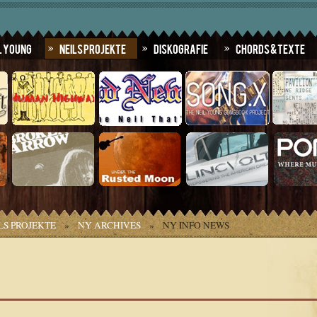
l Young
Neils Projekte
Diskografie
Chords & Texte
LS PROJEKTE
»
NY ARCHIVES
»
NY INFO NEWS