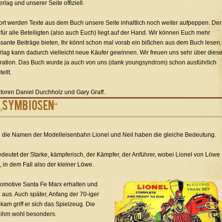
rlag und unserer Seite offiziell.
ort werden Texte aus dem Buch unsere Seite inhaltlich noch weiter aufpeppen. Der
l für alle Beteiligten (also auch Euch) liegt auf der Hand. Wir können Euch mehr
ssante Beiträge bieten, Ihr könnt schon mal vorab ein bißchen aus dem Buch lesen,
rlag kann dadurch vielleicht neue Käufer gewinnen. Wir freuen uns sehr über dies
ation. Das Buch wurde ja auch von uns (dank youngsyndrom) schon ausführlich
ellt.
toren Daniel Durchholz und Gary Graff.
 „Symbiosen“
n die Namen der Modelleisenbahn Lionel und Neil haben die gleiche Bedeutung.
edeutet der Starke, kämpferisch, der Kämpfer, der Anführer, wobei Lionel von Löwe
 in dem Fall also der kleiner Löwe.
okomotive Santa Fe Marx erhalten und
aus. Auch später, Anfang der 70-iger
kam griff er sich das Spielzeug. Die
 ihm wohl besonders.