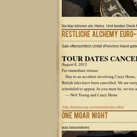
Na klar können wir, Heinz. Und besten Dank 
restliche Alchemy Euro
Gab offensichtlich Unfall (Ponchos Hand geb
TOUR DATES CANCE
August 8, 2013
For immediate release:
Due to an accident involving Crazy Horse, t
British isles have been cancelled. We are sorr
scheduled to appear. As you must be, we too ar
— Neil Young and Crazy Horse
http://neilyoung.com/news/index.html
One Moar Night
was besonderes