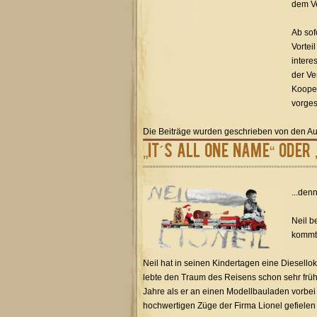
dem Ve
Ab sof
Vortei
intere
der Ve
Kooper
vorgest
Die Beiträge wurden geschrieben von den Au
„It´s All One Name“ oder
...den
Neil b
kommt,
Neil hat in seinen Kindertagen eine Diesell
lebte den Traum des Reisens schon sehr früh 
Jahre als er an einen Modellbauladen vorbei 
hochwertigen Züge der Firma Lionel gefielen