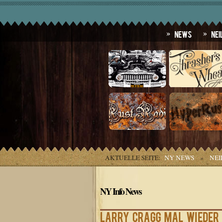
News
Nei
AKTUELLE SEITE:
NY NEWS
»
NEI
NY Info News
Larry Cragg mal wieder