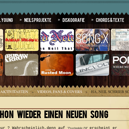
l Young
Neils Projekte
Diskografie
Chords & Texte
AKTIVITAETEN
»
VIDEOS, FANS & COVERS
»
HA, NEIL SCHRIEB 
CHON WIEDER EINEN NEUEN SONG
our ? Wahrscheinlich,denn auf
erscheint er
"
Psychedelic Pill
"