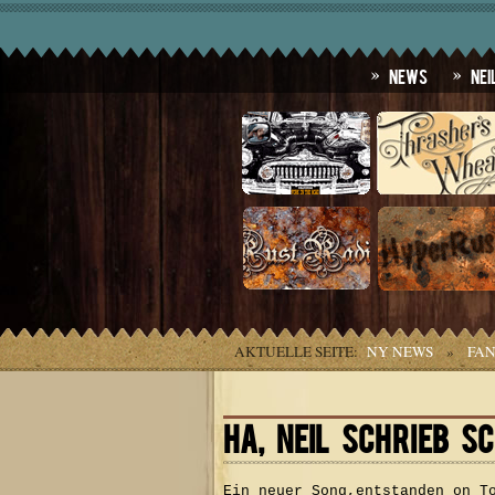
News
Nei
AKTUELLE SEITE:
NY NEWS
»
FAN
HA, NEIL SCHRIEB S
Ein neuer Song,entstanden on T