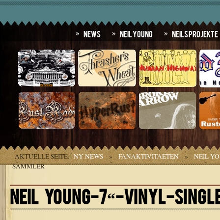
News
Neil Young
Neils Projekte
AKTUELLE SEITE:
NY NEWS
»
FANAKTIVITAETEN
»
NEIL Y
SAMMLER
NEIL YOUNG-7“-VINYL-SING