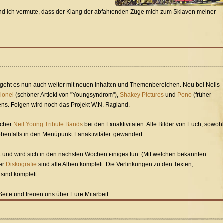
Und ich vermute, dass der Klang der abfahrenden Züge mich zum Sklaven meiner
e geht es nun auch weiter mit neuen Inhalten und Themenbereichen. Neu bei Neils
ionel
(schöner Artiekl von "Youngsyndrom"),
Shakey Pictures
und
Pono
(früher
ns. Folgen wird noch das Projekt W.N. Ragland.
scher
Neil Young Tribute Bands
bei den Fanaktivitäten. Alle Bilder von Euch, sowoh
ebenfalls in den Menüpunkt Fanaktivitäten gewandert.
at und wird sich in den nächsten Wochen einiges tun. (Mit welchen bekannten
der
Diskografie
sind alle Alben komplett. Die Verlinkungen zu den Texten,
sind komplett.
eite und freuen uns über Eure Mitarbeit.