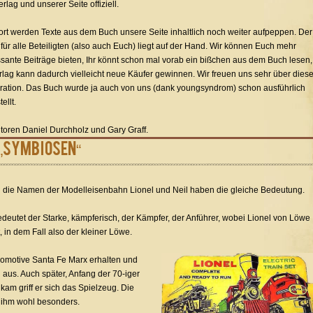
rlag und unserer Seite offiziell.
ort werden Texte aus dem Buch unsere Seite inhaltlich noch weiter aufpeppen. Der
l für alle Beteiligten (also auch Euch) liegt auf der Hand. Wir können Euch mehr
ssante Beiträge bieten, Ihr könnt schon mal vorab ein bißchen aus dem Buch lesen,
rlag kann dadurch vielleicht neue Käufer gewinnen. Wir freuen uns sehr über dies
ation. Das Buch wurde ja auch von uns (dank youngsyndrom) schon ausführlich
ellt.
toren Daniel Durchholz und Gary Graff.
 „Symbiosen“
n die Namen der Modelleisenbahn Lionel und Neil haben die gleiche Bedeutung.
edeutet der Starke, kämpferisch, der Kämpfer, der Anführer, wobei Lionel von Löwe
 in dem Fall also der kleiner Löwe.
okomotive Santa Fe Marx erhalten und
aus. Auch später, Anfang der 70-iger
kam griff er sich das Spielzeug. Die
 ihm wohl besonders.