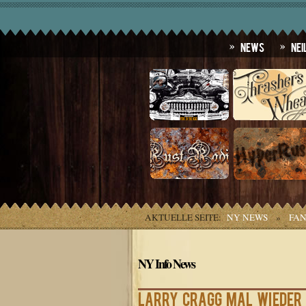
News
Nei
AKTUELLE SEITE:
NY NEWS
»
FAN
NY Info News
Larry Cragg mal wieder