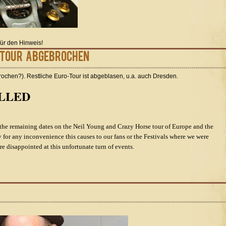
für den Hinweis!
-Tour abgebrochen
rochen?). Restliche Euro-Tour ist abgeblasen, u.a. auch Dresden.
LLED
he remaining dates on the Neil Young and Crazy Horse tour of Europe and the
y for any inconvenience this causes to our fans or the Festivals where we were
e disappointed at this unfortunate turn of events.