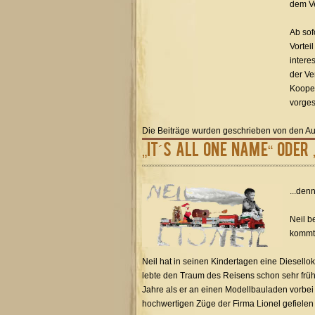
dem Ve
Ab sof
Vortei
intere
der Ve
Kooper
vorgest
Die Beiträge wurden geschrieben von den Au
„It´s All One Name“ oder
...den
Neil b
kommt,
Neil hat in seinen Kindertagen eine Diesell
lebte den Traum des Reisens schon sehr früh 
Jahre als er an einen Modellbauladen vorbei 
hochwertigen Züge der Firma Lionel gefielen