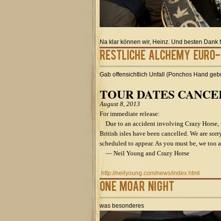
Na klar können wir, Heinz. Und besten Dank 
restliche Alchemy Euro
Gab offensichtlich Unfall (Ponchos Hand geb
TOUR DATES CANCE
August 8, 2013
For immediate release:
Due to an accident involving Crazy Horse, t
British isles have been cancelled. We are sorr
scheduled to appear. As you must be, we too ar
— Neil Young and Crazy Horse
http://neilyoung.com/news/index.html
One Moar Night
was besonderes