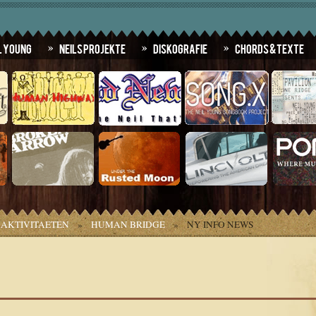
l Young
Neils Projekte
Diskografie
Chords & Texte
AKTIVITAETEN
»
HUMAN BRIDGE
»
NY INFO NEWS