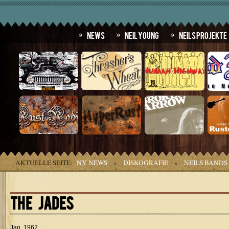
News
Neil Young
Neils Projekte
AKTUELLE SEITE:
NY NEWS
»
DISKOGRAFIE
»
NEILS BANDS
THE JADES
Jan. 1962