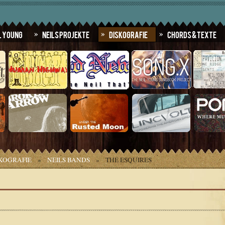
l Young
Neils Projekte
Diskografie
Chords & Texte
KOGRAFIE
»
NEILS BANDS
»
THE ESQUIRES