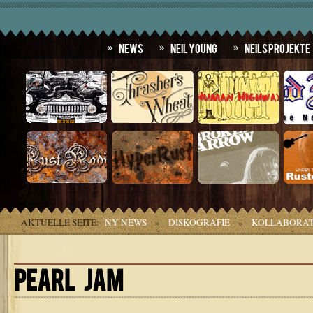
News
Neil Young
Neils Projekte
AKTUELLE SEITE:
NY NEWS
»
DISKOGRAFIE
»
KOLLABORAT
PEARL JAM