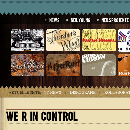
News
Neil Young
Neils Projekte
AKTUELLE SEITE:
NY NEWS
»
DISKOGRAFIE
»
KOLLABORAT
WE R IN CONTROL