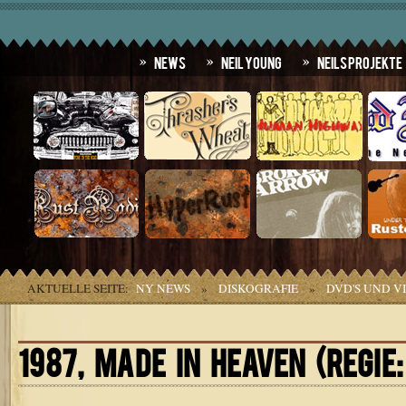
News
Neil Young
Neils Projekte
AKTUELLE SEITE:
NY NEWS
»
DISKOGRAFIE
»
DVD'S UND V
1987, MADE IN HEAVEN (REGIE