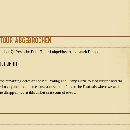
-Tour abgebrochen
rochen?). Restliche Euro-Tour ist abgeblasen, u.a. auch Dresden.
LLED
he remaining dates on the Neil Young and Crazy Horse tour of Europe and the
y for any inconvenience this causes to our fans or the Festivals where we were
e disappointed at this unfortunate turn of events.