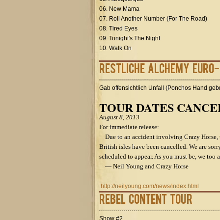
06. New Mama
07. Roll Another Number (For The Road)
08. Tired Eyes
09. Tonight's The Night
10. Walk On
restliche Alchemy Euro
Gab offensichtlich Unfall (Ponchos Hand geb
TOUR DATES CANCE
August 8, 2013
For immediate release:
Due to an accident involving Crazy Horse, t
British isles have been cancelled. We are sorr
scheduled to appear. As you must be, we too ar
— Neil Young and Crazy Horse
http://neilyoung.com/news/index.html
Rebel Content Tour
Show #2