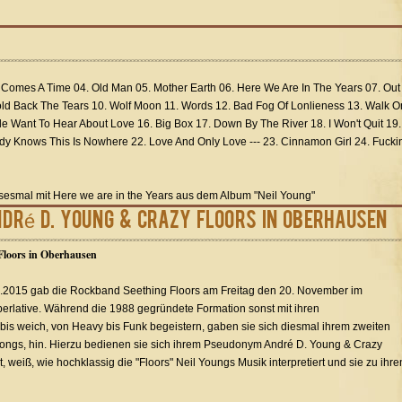
. Comes A Time 04. Old Man 05. Mother Earth 06. Here We Are In The Years 07. Out
d Back The Tears 10. Wolf Moon 11. Words 12. Bad Fog Of Lonlieness 13. Walk O
le Want To Hear About Love 16. Big Box 17. Down By The River 18. I Won't Quit 19.
y Knows This Is Nowhere 22. Love And Only Love --- 23. Cinnamon Girl 24. Fuckin
esesmal mit Here we are in the Years aus dem Album "Neil Young"
ndré D. Young & Crazy Floors in Oberhausen
Floors in Oberhausen
.2015 gab die Rockband Seething Floors am Freitag den 20. November im
perlative. Während die 1988 gegründete Formation sonst mit ihren
is weich, von Heavy bis Funk begeistern, gaben sie sich diesmal ihrem zweiten
ngs, hin. Hierzu bedienen sie sich ihrem Pseudonym André D. Young & Crazy
weiß, wie hochklassig die "Floors" Neil Youngs Musik interpretiert und sie zu ihre