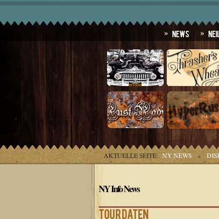
News
Nei
AKTUELLE SEITE:
NY NEWS
»
DIS
NY Info News
Tourdaten