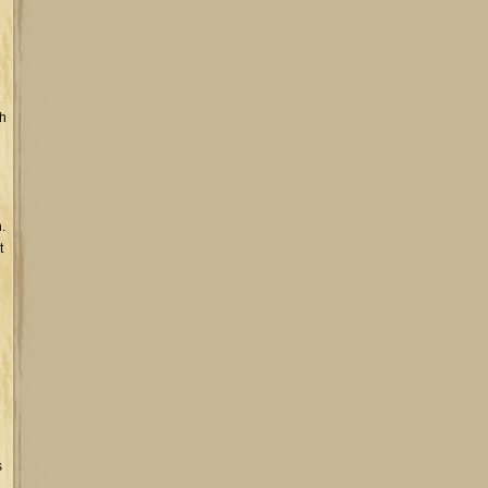
ch
.
t
s