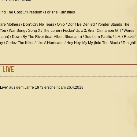
' In The Free World
Find The Cost Of Freedom / For The Turnstiles
re Mothers / Don't Cry No Tears / Ohio / Don't Be Denied / Yonder Stands The
2. Set:
 You / War Song / Song X / The Loner / Fuckin' Up //
Cinnamon Girl / Words
ann) / Down By The River (feat. Albert Stromann) / Southern Pacific / L.A. / Rockin'
y / Cortez The Killer / Like A Hurricane / Hey Hey, My My (Into The Black) / Tonight'
 Live
 Live" aus dem Jahre 1973 erscheint am 26.4.2018