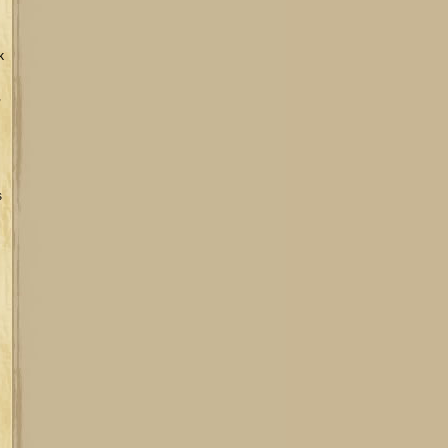
k
,
s