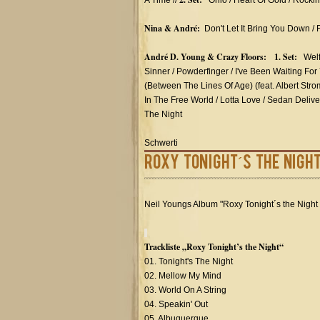
A Time //
Ohio / Heart Of Gold / Rockin
Nina & André:
Don't Let It Bring You Down / 
André D. Young & Crazy Floors: 1. Set:
Welfa
Sinner / Powderfinger / I've Been Waiting For
(Between The Lines Of Age) (feat. Albert Strom
In The Free World / Lotta Love / Sedan Deliver
The Night
Schwerti
Roxy Tonight´s the Night
Neil Youngs Album "Roxy Tonight´s the Night
Trackliste „Roxy Tonight’s the Night“
01. Tonight's The Night
02. Mellow My Mind
03. World On A String
04. Speakin' Out
05. Albuquerque