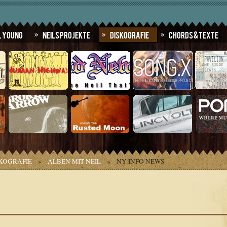
l Young
Neils Projekte
Diskografie
Chords & Texte
KOGRAFIE
»
ALBEN MIT NEIL
»
NY INFO NEWS