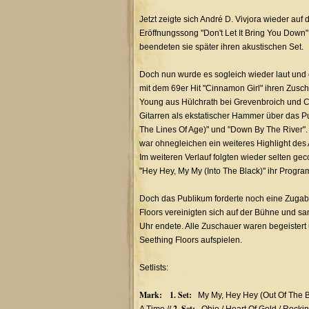
Jetzt zeigte sich André D. Vivjora wieder au
Eröffnungssong "Don't Let It Bring You Down"
beendeten sie später ihren akustischen Set.
Doch nun wurde es sogleich wieder laut und e
mit dem 69er Hit "Cinnamon Girl" ihren Zus
Young aus Hülchrath bei Grevenbroich und Ch
Gitarren als ekstatischer Hammer über das P
The Lines Of Age)" und "Down By The River". 
war ohnegleichen ein weiteres Highlight des 
Im weiteren Verlauf folgten wieder selten gec
"Hey Hey, My My (Into The Black)" ihr Progr
Doch das Publikum forderte noch eine Zugabe
Floors vereinigten sich auf der Bühne und sa
Uhr endete. Alle Zuschauer waren begeister
Seething Floors aufspielen.
Setlists:
Mark: 1. Set:
My My, Hey Hey (Out Of The B
2. Set: