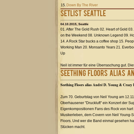
15.
Down By The River
Setlist Seattle
04.10.2015, Seattle
01. After The Gold Rush 02. Heart of Gold 03
on the Weekend 08. Unknown Legend 09. Hol
14. A Rock Star bucks a coffee shop 15. Peop
Working Man 20. Monsanto Years 21. Everbod
Up
Neil ist immer für eine Überraschung gut. Di
Seething Floors alias A
Seething Floors alias André D. Young & Crazy 
Zum 70. Geburtstag von Neil Young am 12.11
Oberhausener "Druckluft" ein Konzert der Su
Eigenkompositionen Fans des Rock von hart b
Musikerleben, dem Covern von Neil Young-So
Floors. Und wer die Band einmal gesehen hat, 
Stücken macht.