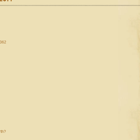
=362
rth?