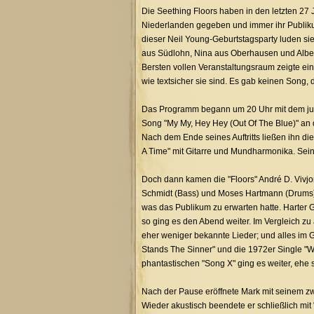
Die Seething Floors haben in den letzten 2
Niederlanden gegeben und immer ihr Publikum
dieser Neil Young-Geburtstagsparty luden s
aus Südlohn, Nina aus Oberhausen und Alber
Bersten vollen Veranstaltungsraum zeigte ein
wie textsicher sie sind. Es gab keinen Song, 
Das Programm begann um 20 Uhr mit dem jun
Song "My My, Hey Hey (Out Of The Blue)" an d
Nach dem Ende seines Auftritts ließen ihn d
A Time" mit Gitarre und Mundharmonika. Seine
Doch dann kamen die "Floors" André D. Vivjor
Schmidt (Bass) und Moses Hartmann (Drums) au
was das Publikum zu erwarten hatte. Harter 
so ging es den Abend weiter. Im Vergleich z
eher weniger bekannte Lieder; und alles im Gr
Stands The Sinner" und die 1972er Single "
phantastischen "Song X" ging es weiter, ehe 
Nach der Pause eröffnete Mark mit seinem zw
Wieder akustisch beendete er schließlich mit "