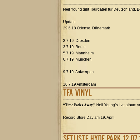
Neil Young gibt Tourdaten für Deutschland, 
Update
29.6.18 Odense, Dänemark
2.7.19 Dresden
3.7.19 Berlin
5.7.19 Mannheim
6.7.19 München
9.7.19 Antwerpen
10.7.19 Amsterdam
TFA vinyl
“Time Fades Away,”
Neil Young‘s live album vo
Record Store Day am 19. April.
Setliste Hyde Park 12.07