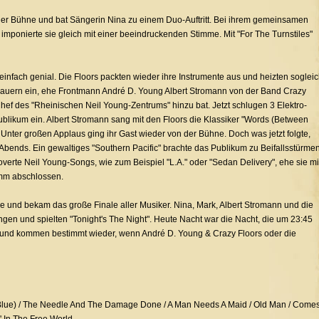
f der Bühne und bat Sängerin Nina zu einem Duo-Auftritt. Bei ihrem gemeinsamen
 imponierte sie gleich mit einer beeindruckenden Stimme. Mit "For The Turnstiles"
infach genial. Die Floors packten wieder ihre Instrumente aus und heizten soglei
chauern ein, ehe Frontmann André D. Young Albert Stromann von der Band Crazy
ef des "Rheinischen Neil Young-Zentrums" hinzu bat. Jetzt schlugen 3 Elektro-
ublikum ein. Albert Stromann sang mit den Floors die Klassiker "Words (Between
Unter großen Applaus ging ihr Gast wieder von der Bühne. Doch was jetzt folgte,
Abends. Ein gewaltiges "Southern Pacific" brachte das Publikum zu Beifallsstürmen
overte Neil Young-Songs, wie zum Beispiel "L.A." oder "Sedan Delivery", ehe sie mi
amm abschlossen.
 und bekam das große Finale aller Musiker. Nina, Mark, Albert Stromann und die
ngen und spielten "Tonight's The Night". Heute Nacht war die Nacht, die um 23:45
t und kommen bestimmt wieder, wenn André D. Young & Crazy Floors oder die
lue) / The Needle And The Damage Done / A Man Needs A Maid / Old Man / Come