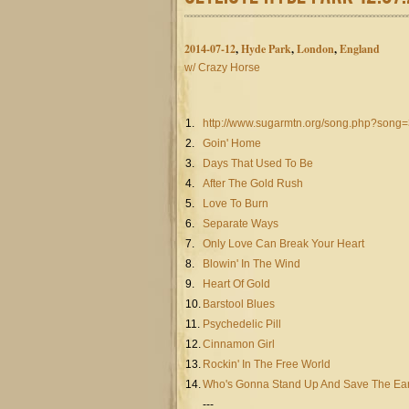
2014-07-12
,
Hyde Park
,
London
,
England
w/ Crazy Horse
1.
http://www.sugarmtn.org/song.php?song
2.
Goin' Home
3.
Days That Used To Be
4.
After The Gold Rush
5.
Love To Burn
6.
Separate Ways
7.
Only Love Can Break Your Heart
8.
Blowin' In The Wind
9.
Heart Of Gold
10.
Barstool Blues
11.
Psychedelic Pill
12.
Cinnamon Girl
13.
Rockin' In The Free World
14.
Who's Gonna Stand Up And Save The Ea
---