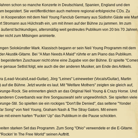
7 Jahren schon so manche Konzerte in Deutschland, Spanien, England und den
 begeistert. Sie veröffentlichten auch mehrere regional erfolgreiche CDs. Zu
ie in Kooperation mit dem Neil Young Fanclub Germany aus Südlohn Gäste wie Mar
t Stromann aus Hülchrath ein, um mit ihnen auf der Bühne zu jammen. Im zum
 äußerst fachkundiges, altersmäßig weit gestreutes Publikum von 20 bis 70 Jahren
der nicht zum Mitsingen animierte.
gen Solokünstler Mark. Klassisch begann er sein Neil Young Programm mit dem
er Akustik-Gitarre. Bei "A Man Needs A Maid" rührte er am Piano das Publikum.
ie begeisterten Zuschauer nicht ohne eine Zugabe von der Bühne. Er spielte "Come
 genaue Setlist folgt, wie auch die der anderen Musiker, am Ende des Artikels.
a (Lead-Vocals/Lead-Guitar), Jörg "Leines" Leineweber (Vocals/Guitar), Martin
f die Bühne. Jetzt wurde es laut. Mit "Welfare Mothers" zeigten sie gleich auf,
Grunge-Rock. Sie erinnerten gleich an das Original Neil Young & Crazy Horse. Und
u anderen Coverbands war ihre Songauswahl sehr ungewöhnlich. Sie spielten viele
unge-Stil. So spielten sie ein rockiges "Don't Be Denied", das seltene "Yonder
War Song" von Neil Young, Graham Nash & The Stray Gators. Mit einem
sie mit einem harten "Fuckin' Up" das Publikum in die Pause schickten.
eiten starken Set das Programm. Zum Song "Ohio" verwendete er die E-Gitarre.
Rockin' In The Free World" seinen Auftritt.